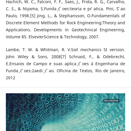
Hachich, W. C., Falconi, F. F., Saes, J., Frota, R. G., Carvalho,
C. S., & Niyama, S.Funda ̧c ̃oes:teoria e pr ́atica. Pini, S ̃ao
Paulo, 1998.[5] Jing, L., & Stephansson, O.Fundamentals of
Discrete Element Methods for Rock Engineering:Theory and
Applications. Developments in Geotechnical Engineering,
Volume 85. ElsevierScience & Technology, 2007.
Lambe, T. W. & Whitman, R. V.Soil mechanics SI version.
John Wiley & Sons, 2008[7] Schnaid, F., & Odebrecht,
E.Ensaios de Campo e suas aplica ̧c ̃oes `a Engenharia de
Funda ̧c ̃oes:2aedi ̧c ̃ao. Oficina de Textos, Rio de Janeiro,
2012