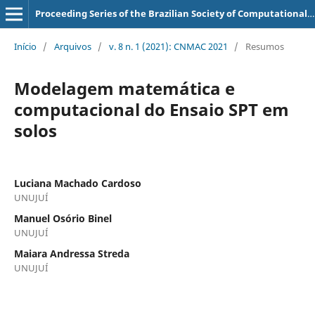
Proceeding Series of the Brazilian Society of Computational and Applied Mathematics
Início
/
Arquivos
/
v. 8 n. 1 (2021): CNMAC 2021
/
Resumos
Modelagem matemática e
computacional do Ensaio SPT em
solos
Luciana Machado Cardoso
UNUJUÍ
Manuel Osório Binel
UNUJUÍ
Maiara Andressa Streda
UNUJUÍ