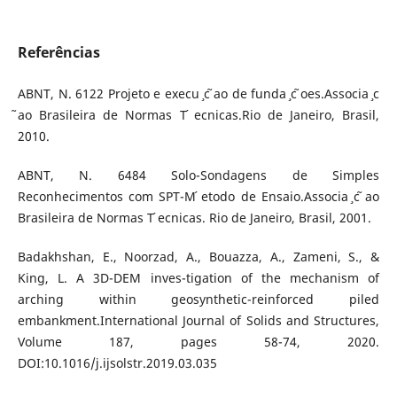
Referências
ABNT, N. 6122 Projeto e execu ̧c ̃ao de funda ̧c ̃oes.Associa ̧c
̃ao Brasileira de Normas T ́ecnicas.Rio de Janeiro, Brasil,
2010.
ABNT, N. 6484 Solo-Sondagens de Simples
Reconhecimentos com SPT-M ́etodo de Ensaio.Associa ̧c ̃ao
Brasileira de Normas T ́ecnicas. Rio de Janeiro, Brasil, 2001.
Badakhshan, E., Noorzad, A., Bouazza, A., Zameni, S., &
King, L. A 3D-DEM inves-tigation of the mechanism of
arching within geosynthetic-reinforced piled
embankment.International Journal of Solids and Structures,
Volume 187, pages 58-74, 2020.
DOI:10.1016/j.ijsolstr.2019.03.035