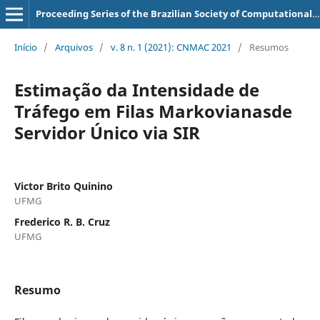
Proceeding Series of the Brazilian Society of Computational and Applied Mathematics
Início
/
Arquivos
/
v. 8 n. 1 (2021): CNMAC 2021
/
Resumos
Estimação da Intensidade de
Tráfego em Filas Markovianasde
Servidor Único via SIR
Victor Brito Quinino
UFMG
Frederico R. B. Cruz
UFMG
Resumo