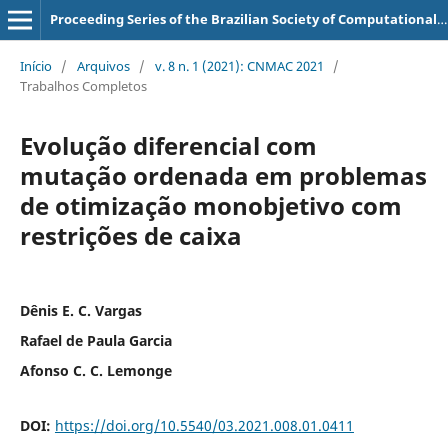
Proceeding Series of the Brazilian Society of Computational and Applied Mathematics
Início
/
Arquivos
/
v. 8 n. 1 (2021): CNMAC 2021
/
Trabalhos Completos
Evolução diferencial com
mutação ordenada em problemas
de otimização monobjetivo com
restrições de caixa
Dênis E. C. Vargas
Rafael de Paula Garcia
Afonso C. C. Lemonge
DOI:
https://doi.org/10.5540/03.2021.008.01.0411