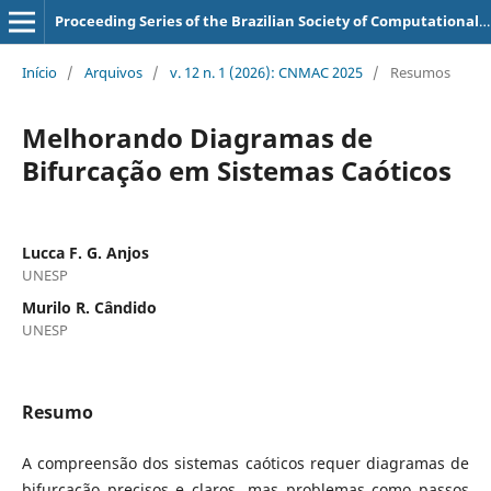
Proceeding Series of the Brazilian Society of Computational and Applied Mathematics
Início
/
Arquivos
/
v. 12 n. 1 (2026): CNMAC 2025
/
Resumos
Melhorando Diagramas de
Bifurcação em Sistemas Caóticos
Lucca F. G. Anjos
UNESP
Murilo R. Cândido
UNESP
Resumo
A compreensão dos sistemas caóticos requer diagramas de
bifurcação precisos e claros, mas problemas como passos