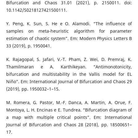
Bifurcation and Chaos 31.01 (2021), p. 2150011. doi:
10.1142/S0218127421500111.
Y. Peng, K. Sun, S. He e O. Alamodi. “The influence of
samples on meta-heuristic algorithm for parameter
estimation of chaotic system”. Em: Modern Physics Letters B
33 (2019), p. 1950041.
K. Rajagopal, S. Jafari, V.-T. Pham, Z. Wei, D. Premraj, K.
Thamilmaran e A. Karthikeyan. “Antimonotonicity,
bifurcation and multistability in the Vallis model for EL
Niño”. Em: International Journal of Bifurcation and Chaos 29
(2019), pp. 1950032–1–15.
M. Romera, G. Pastor, M.-F. Danca, A. Martin, A. Orue, F.
Montoya, L. H. Encinas e E. Tundrea. “Bifurcation diagram of
a map with multiple critical points”. Em: International
Journal of Bifurcation and Chaos 28 (2018), pp. 18500651–
17.