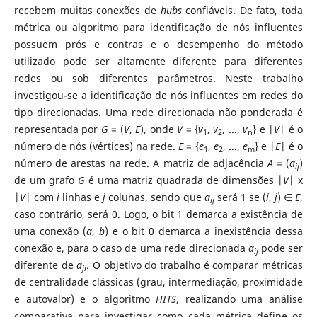
recebem muitas conexões de
hubs
confiáveis. De fato, toda
métrica ou algoritmo para identificação de nós influentes
possuem prós e contras e o desempenho do método
utilizado pode ser altamente diferente para diferentes
redes ou sob diferentes parâmetros. Neste trabalho
investigou-se a identificação de nós influentes em redes do
tipo direcionadas. Uma rede direcionada não ponderada é
representada por
G
= (
V
,
E
), onde
V
= {
v
,
v
, ...,
v
} e |
V
| é o
1
2
n
número de nós (vértices) na rede.
E
= {
e
,
e
, ...,
e
} e |
E
| é o
1
2
m
número de arestas na rede. A matriz de adjacência
A
= (
a
)
ij
de um grafo
G
é uma matriz quadrada de dimensões |
V
| x
|
V
| com
i
linhas e
j
colunas, sendo que
a
será 1 se (
i
,
j
) ∈
E
,
ij
caso contrário, será 0. Logo, o bit 1 demarca a existência de
uma conexão (
a
,
b
) e o bit 0 demarca a inexistência dessa
conexão e, para o caso de uma rede direcionada
a
pode ser
ij
diferente de
a
. O objetivo do trabalho é comparar métricas
ji
de centralidade clássicas (grau, intermediação, proximidade
e autovalor) e o algoritmo
HITS
, realizando uma análise
comparativa para investigar como cada métrica define os