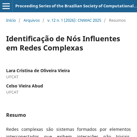
Proceeding Series of the Brazilian Society of Computational and Applied Mathematics
Início
/
Arquivos
/
v. 12 n. 1 (2026): CNMAC 2025
/
Resumos
Identificação de Nós Influentes
em Redes Complexas
Lara Cristina de Oliveira Vieira
UFCAT
Celso Vieira Abud
UFCAT
Resumo
Redes complexas são sistemas formados por elementos
interconectados que exibem interações não triviais.