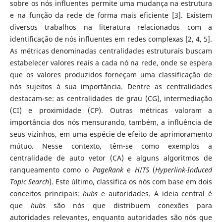
sobre os nós influentes permite uma mudança na estrutura
e na função da rede de forma mais eficiente [3]. Existem
diversos trabalhos na literatura relacionados com a
identificação de nós influentes em redes complexas [2, 4, 5].
As métricas denominadas centralidades estruturais buscam
estabelecer valores reais a cada nó na rede, onde se espera
que os valores produzidos forneçam uma classificação de
nós sujeitos à sua importância. Dentre as centralidades
destacam-se: as centralidades de grau (CG), intermediação
(CI) e proximidade (CP). Outras métricas valoram a
importância dos nós mensurando, também, a influência de
seus vizinhos, em uma espécie de efeito de aprimoramento
mútuo. Nesse contexto, têm-se como exemplos a
centralidade de auto vetor (CA) e alguns algoritmos de
ranqueamento como o
PageRank
e
HITS
(
Hyperlink-Induced
Topic Search
). Este último, classifica os nós com base em dois
conceitos principais:
hubs
e autoridades. A ideia central é
que
hubs
são nós que distribuem conexões para
autoridades relevantes, enquanto autoridades são nós que