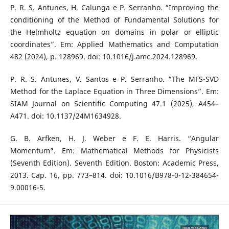
P. R. S. Antunes, H. Calunga e P. Serranho. “Improving the
conditioning of the Method of Fundamental Solutions for
the Helmholtz equation on domains in polar or elliptic
coordinates”. Em: Applied Mathematics and Computation
482 (2024), p. 128969. doi: 10.1016/j.amc.2024.128969.
P. R. S. Antunes, V. Santos e P. Serranho. “The MFS-SVD
Method for the Laplace Equation in Three Dimensions”. Em:
SIAM Journal on Scientific Computing 47.1 (2025), A454–
A471. doi: 10.1137/24M1634928.
G. B. Arfken, H. J. Weber e F. E. Harris. “Angular
Momentum”. Em: Mathematical Methods for Physicists
(Seventh Edition). Seventh Edition. Boston: Academic Press,
2013. Cap. 16, pp. 773–814. doi: 10.1016/B978-0-12-384654-
9.00016-5.