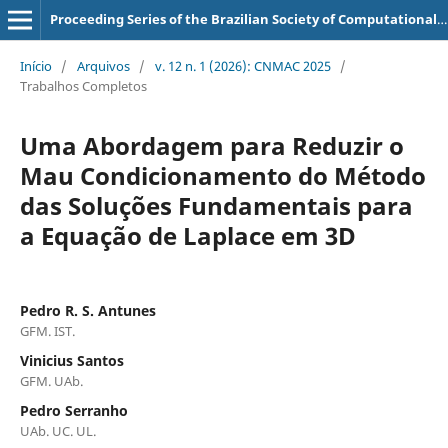
Proceeding Series of the Brazilian Society of Computational and Applied Mathematics
Início
/
Arquivos
/
v. 12 n. 1 (2026): CNMAC 2025
/
Trabalhos Completos
Uma Abordagem para Reduzir o
Mau Condicionamento do Método
das Soluções Fundamentais para
a Equação de Laplace em 3D
Pedro R. S. Antunes
GFM. IST.
Vinicius Santos
GFM. UAb.
Pedro Serranho
UAb. UC. UL.