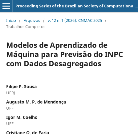
Proceeding Series of the Brazilian Society of Computational and Applied Mathematics
Início
/
Arquivos
/
v. 12 n. 1 (2026): CNMAC 2025
/
Trabalhos Completos
Modelos de Aprendizado de
Máquina para Previsão do INPC
com Dados Desagregados
Filipe P. Sousa
UERJ
Augusto M. P. de Mendonça
UFF
Igor M. Coelho
UFF
Cristiane O. de Faria