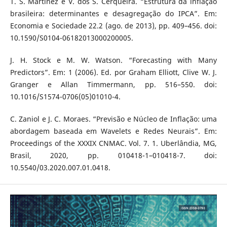
T. S. Martinez e V. dos S. Cerqueira. “Estrutura da inflação
brasileira: determinantes e desagregação do IPCA”. Em:
Economia e Sociedade 22.2 (ago. de 2013), pp. 409–456. doi:
10.1590/S0104-06182013000200005.
J. H. Stock e M. W. Watson. “Forecasting with Many
Predictors”. Em: 1 (2006). Ed. por Graham Elliott, Clive W. J.
Granger e Allan Timmermann, pp. 516–550. doi:
10.1016/S1574-0706(05)01010-4.
C. Zaniol e J. C. Moraes. “Previsão e Núcleo de Inflação: uma
abordagem baseada em Wavelets e Redes Neurais”. Em:
Proceedings of the XXXIX CNMAC. Vol. 7. 1. Uberlândia, MG,
Brasil, 2020, pp. 010418-1–010418-7. doi:
10.5540/03.2020.007.01.0418.