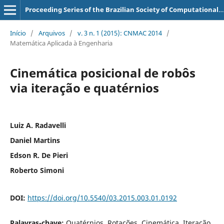
Proceeding Series of the Brazilian Society of Computational and Applied Mathematics
Início
/
Arquivos
/
v. 3 n. 1 (2015): CNMAC 2014
/
Matemática Aplicada à Engenharia
Cinemática posicional de robôs
via iteração e quatérnios
Luiz A. Radavelli
Daniel Martins
Edson R. De Pieri
Roberto Simoni
DOI:
https://doi.org/10.5540/03.2015.003.01.0192
Palavras-chave:
Quatérnios, Rotações, Cinemática, Iteração